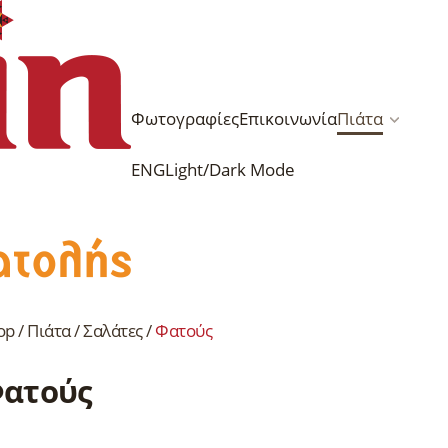
Φωτογραφίες
Επικοινωνία
Πιάτα
ENG
Light/Dark Mode
op
/
Πιάτα
/
Σαλάτες
/
Φατούς
ατούς