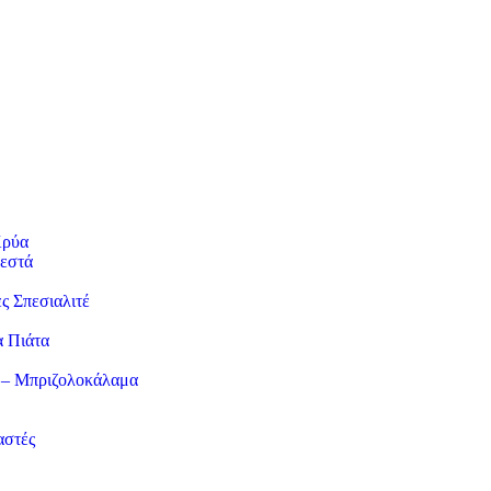
Κρύα
εστά
ες Σπεσιαλιτέ
α Πιάτα
 – Μπριζολοκάλαμα
αστές