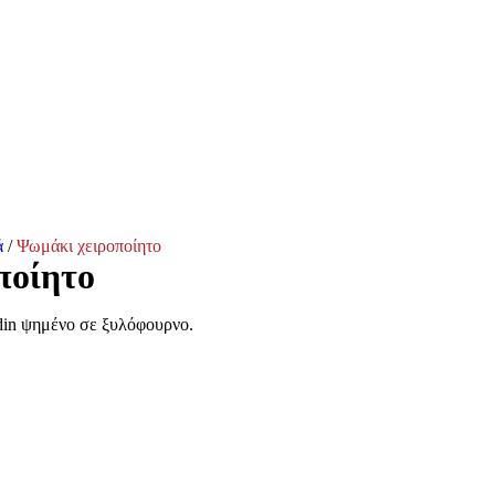
Φωτογραφίες
Επικοινωνία
Πιάτα
ENG
Light/Dark Mode
ά
/
Ψωμάκι χειροποίητο
ποίητο
din ψημένο σε ξυλόφουρνο.