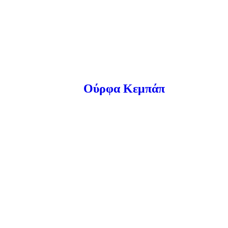
Ούρφα Κεμπάπ