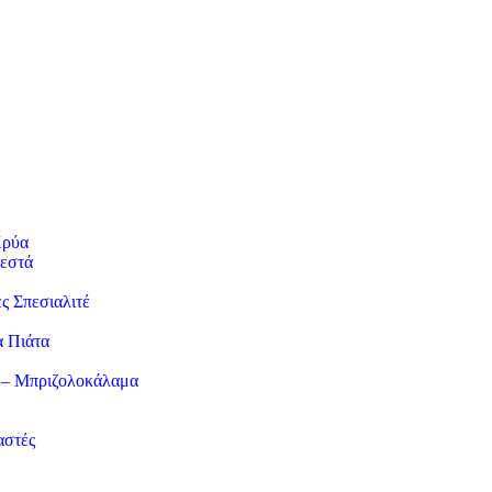
Κρύα
εστά
ες Σπεσιαλιτέ
α Πιάτα
 – Μπριζολοκάλαμα
αστές