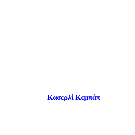
Κασερλί Κεμπάπ