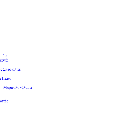
Κρύα
εστά
ες Σπεσιαλιτέ
α Πιάτα
 – Μπριζολοκάλαμα
αστές